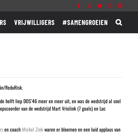
Facebook
X
YouTube
Instagram
LinkedIn
RS
VRIJWILLIGERS
#SAMENGROEIEN
lân/ReduRisk.
de helft liep DOS’46 meer en meer uit, en was de wedstrijd al snel
 Topscoorder van de wedstrijd Mart Vrielink (7 goals) en Luc
rs
en coach
Michel Zink
waren er bloemen en een luid applaus van