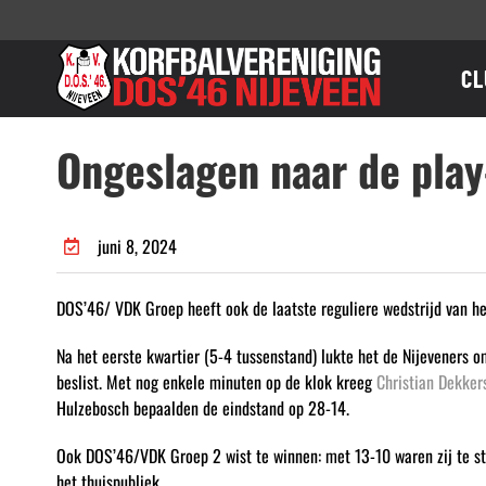
Ga
naar
inhoud
CL
Ongeslagen naar de play
juni 8, 2024
DOS’46/ VDK Groep heeft ook de laatste reguliere wedstrijd van h
Na het eerste kwartier (5-4 tussenstand) lukte het de Nijeveners o
beslist. Met nog enkele minuten op de klok kreeg
Christian Dekker
Hulzebosch bepaalden de eindstand op 28-14.
Ook DOS’46/VDK Groep 2 wist te winnen: met 13-10 waren zij te st
het thuispubliek.