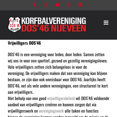
Ga
Facebook
X
YouTube
Instagram
LinkedIn
naar
inhoud
Vrijwilligers DOS’46
DOS’46 is een vereniging voor leden, door leden. Samen zetten
wij ons in voor een sportief, gezond en gezellig verenigingsleven.
Vele vrijwilligers zetten zich belangeloos in voor de
vereniging. De vrijwilligers maken dat een vereniging kan blijven
bestaan, ze zijn dan ook onmisbaar voor DOS’46. Jaarlijks heeft
DOS’46, net als vele andere verenigingen, een structureel te kort
aan vrijwilligers.
Met behulp van een goed
vrijwilligersbeleid
wil DOS’46 voldoende
aanbod van vrijwilligers creëren en kunnen zorgen dat via
vrijwilligerswerk en
verenigingswerk
alle taken en functies
binnen de vereniging kunnen worden ingevuld om de missie en de