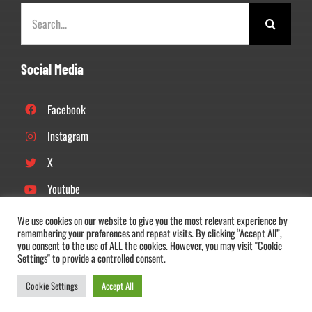
Zoeken
naar:
Social Media
Facebook
Instagram
X
Youtube
Linkedin
We use cookies on our website to give you the most relevant experience by
remembering your preferences and repeat visits. By clicking “Accept All”,
Tiktok
you consent to the use of ALL the cookies. However, you may visit "Cookie
Settings" to provide a controlled consent.
Cookie Settings
Accept All
© Copyright 2022 –
2026 |
DOS’46
| All Rights Reserved |