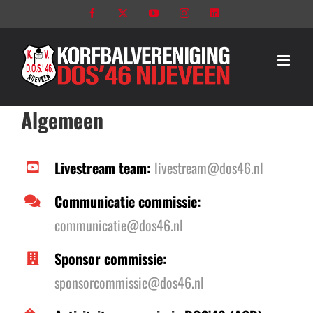
Ga
Facebook
X
YouTube
Instagram
LinkedIn
naar
inhoud
Algemeen
Livestream team:
livestream@dos46.nl
Communicatie commissie:
communicatie@dos46.nl
Sponsor commissie:
sponsorcommissie@dos46.nl