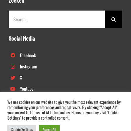
Zoeken
Zoeken
naar:
Social Media
Facebook
Instagram
X
Youtube
Linkedin
We use cookies on our website to give you the most relevant experience by
remembering your preferences and repeat visits. By clicking “Accept All”,
Tiktok
you consent to the use of ALL the cookies. However, you may visit "Cookie
Settings" to provide a controlled consent.
Cookie Settings
Accept All