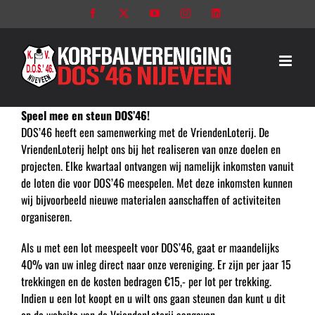
Ga
Facebook
X
YouTube
Instagram
LinkedIn
naar
inhoud
Speel mee en steun DOS’46!
DOS’46 heeft een samenwerking met de VriendenLoterij. De
VriendenLoterij helpt ons bij het realiseren van onze doelen en
projecten. Elke kwartaal ontvangen wij namelijk inkomsten vanuit
de loten die voor DOS’46 meespelen. Met deze inkomsten kunnen
wij bijvoorbeeld nieuwe materialen aanschaffen of activiteiten
organiseren.
Als u met een lot meespeelt voor DOS’46, gaat er maandelijks
40% van uw inleg direct naar onze vereniging. Er zijn per jaar 15
trekkingen en de kosten bedragen €15,- per lot per trekking.
Indien u een lot koopt en u wilt ons gaan steunen dan kunt u dit
op de website van de VriendenLoterij aangeven.