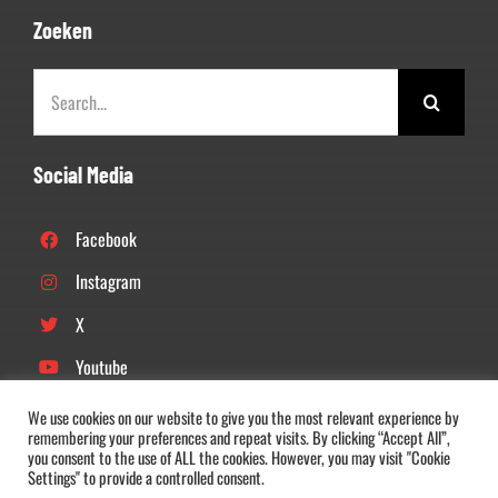
Zoeken
Zoeken
naar:
Social Media
Facebook
Instagram
X
Youtube
Linkedin
We use cookies on our website to give you the most relevant experience by
remembering your preferences and repeat visits. By clicking “Accept All”,
Tiktok
you consent to the use of ALL the cookies. However, you may visit "Cookie
Settings" to provide a controlled consent.