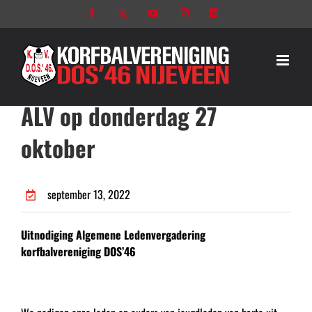
Ga
Facebook
X
YouTube
Instagram
LinkedIn
naar
inhoud
ALV op donderdag 27
oktober
september 13, 2022
Uitnodiging Algemene Ledenvergadering
korfbalvereniging DOS’46