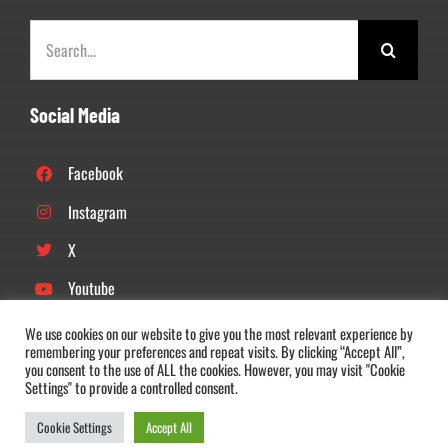
Zoeken
naar:
Social Media
Facebook
Instagram
X
Youtube
Linkedin
We use cookies on our website to give you the most relevant experience by
remembering your preferences and repeat visits. By clicking “Accept All”,
Tiktok
you consent to the use of ALL the cookies. However, you may visit "Cookie
Settings" to provide a controlled consent.
Cookie Settings
Accept All
© Copyright 2022 –
2026 |
DOS’46
| All Rights Reserved |