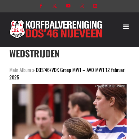
Ga
Facebook
X
YouTube
Instagram
LinkedIn
naar
inhoud
WEDSTRIJDEN
Main Album
» DOS’46/VDK Groep MW1 – AVO MW1 12 februari
2025