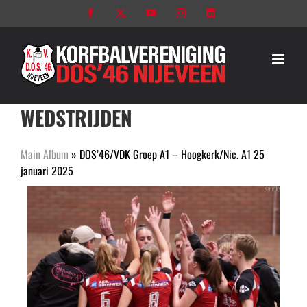
Ga
Facebook
X
YouTube
Instagram
LinkedIn
naar
inhoud
WEDSTRIJDEN
Main Album
» DOS’46/VDK Groep A1 – Hoogkerk/Nic. A1 25
januari 2025