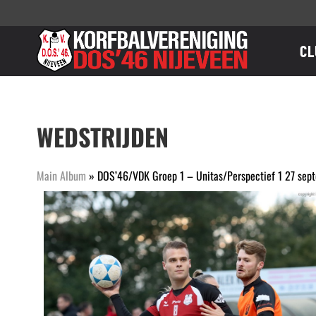
Ga
naar
inhoud
CL
WEDSTRIJDEN
Main Album
» DOS’46/VDK Groep 1 – Unitas/Perspectief 1 27 se