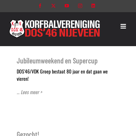
Ga
Facebook
X
YouTube
Instagram
LinkedIn
naar
inhoud
Jubileumweekend en Supercup
DOS'46/VDK Groep bestaat 80 jaar en dat gaan we
vieren!
... Lees meer >
Gezocht!