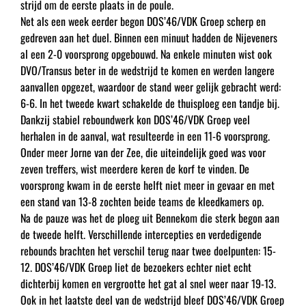
strijd om de eerste plaats in de poule.
Net als een week eerder begon DOS’46/VDK Groep scherp en
gedreven aan het duel. Binnen een minuut hadden de Nijeveners
al een 2-0 voorsprong opgebouwd. Na enkele minuten wist ook
DVO/Transus beter in de wedstrijd te komen en werden langere
aanvallen opgezet, waardoor de stand weer gelijk gebracht werd:
6-6. In het tweede kwart schakelde de thuisploeg een tandje bij.
Dankzij stabiel reboundwerk kon DOS’46/VDK Groep veel
herhalen in de aanval, wat resulteerde in een 11-6 voorsprong.
Onder meer Jorne van der Zee, die uiteindelijk goed was voor
zeven treffers, wist meerdere keren de korf te vinden. De
voorsprong kwam in de eerste helft niet meer in gevaar en met
een stand van 13-8 zochten beide teams de kleedkamers op.
Na de pauze was het de ploeg uit Bennekom die sterk begon aan
de tweede helft. Verschillende intercepties en verdedigende
rebounds brachten het verschil terug naar twee doelpunten: 15-
12. DOS’46/VDK Groep liet de bezoekers echter niet echt
dichterbij komen en vergrootte het gat al snel weer naar 19-13.
Ook in het laatste deel van de wedstrijd bleef DOS’46/VDK Groep