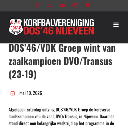
Ga
Facebook
X
YouTube
Instagram
LinkedIn
naar
inhoud
DOS’46/VDK Groep wint van
zaalkampioen DVO/Transus
(23-19)
mei 10, 2026
Afgelopen zaterdag ontving DOS’46/VDK Groep de kersverse
landskampioen van de zaal, DVO/Transus, in Nijeveen. Daarmee
stond direct een belangrijke wedstrijd op het programma in de