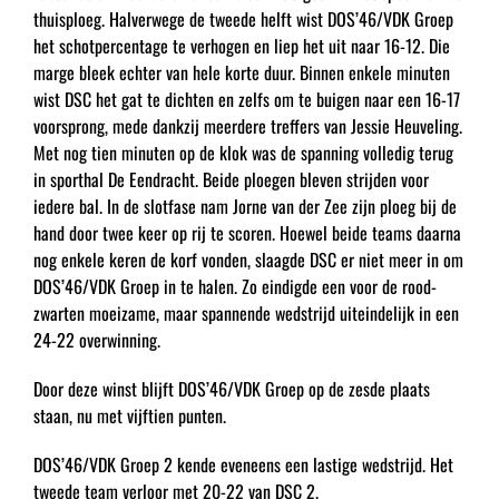
thuisploeg. Halverwege de tweede helft wist DOS’46/VDK Groep
het schotpercentage te verhogen en liep het uit naar 16-12. Die
marge bleek echter van hele korte duur. Binnen enkele minuten
wist DSC het gat te dichten en zelfs om te buigen naar een 16-17
voorsprong, mede dankzij meerdere treffers van Jessie Heuveling.
Met nog tien minuten op de klok was de spanning volledig terug
in sporthal De Eendracht. Beide ploegen bleven strijden voor
iedere bal. In de slotfase nam Jorne van der Zee zijn ploeg bij de
hand door twee keer op rij te scoren. Hoewel beide teams daarna
nog enkele keren de korf vonden, slaagde DSC er niet meer in om
DOS’46/VDK Groep in te halen. Zo eindigde een voor de rood-
zwarten moeizame, maar spannende wedstrijd uiteindelijk in een
24-22 overwinning.
Door deze winst blijft DOS’46/VDK Groep op de zesde plaats
staan, nu met vijftien punten.
DOS’46/VDK Groep 2 kende eveneens een lastige wedstrijd. Het
tweede team verloor met 20-22 van DSC 2.