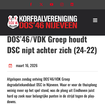
Ga
Facebook
X
YouTube
Instagram
LinkedIn
naar
inhoud
DOS’46/VDK Groep houdt
DSC nipt achter zich (24-22)
maart 16, 2026
Afgelopen zondag ontving DOS’46/VDK Groep
degradatiekandidaat DSC in Nijeveen. Waar er voor de thuisploeg
weinig meer op het spel stond, was de ploeg uit Eindhoven juist
hard op zoek naar belangrijke punten in de strijd tegen de play-
downs.