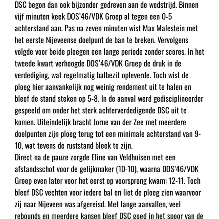
DSC begon dan ook bijzonder gedreven aan de wedstrijd. Binnen
vijf minuten keek DOS’46/VDK Groep al tegen een 0-5
achterstand aan. Pas na zeven minuten wist Max Malestein met
het eerste Nijeveense doelpunt de ban te breken. Vervolgens
volgde voor beide ploegen een lange periode zonder scores. In het
tweede kwart verhoogde DOS’46/VDK Groep de druk in de
verdediging, wat regelmatig balbezit opleverde. Toch wist de
ploeg hier aanvankelijk nog weinig rendement uit te halen en
bleef de stand steken op 5-8. In de aanval werd gedisciplineerder
gespeeld om onder het sterk achterverdedigende DSC uit te
komen. Uiteindelijk bracht Jorne van der Zee met meerdere
doelpunten zijn ploeg terug tot een minimale achterstand van 9-
10, wat tevens de ruststand bleek te zijn.
Direct na de pauze zorgde Eline van Veldhuisen met een
afstandsschot voor de gelijkmaker (10-10), waarna DOS’46/VDK
Groep even later voor het eerst op voorsprong kwam: 12-11. Toch
bleef DSC vechten voor iedere bal en liet de ploeg zien waarvoor
zij naar Nijeveen was afgereisd. Met lange aanvallen, veel
rebounds en meerdere kansen bleef DSC goed in het spoor van de