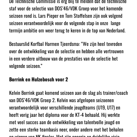
De Technische Commissie is erg blij te melden dat de technische
staf voor de selectie van DOS’46/VDK Groep voor het komende
seizoen rond is. Lars Pieper en Tom Stoffelsen zijn ook volgend
seizoen verantwoordelijk voor de volgende stap in onze lange
termijn ambitie om weer terug te keren in de top van Nederland.
Bestuurslid Korfbal Harmen Tjeerdsma: “We zijn heel tevreden
over de ontwikkeling van de selectie en hebben alle vertrouwen
in een verdere uitbouw van de prestaties van de selectie het
volgende seizoen.”
Borrink en Hulzebosch voor 2
Kelvin Borrink gaat komend seizoen aan de slag als trainer/coach
van DOS’46/VDK Groep 2. Kelvin was afgelopen seizoenen
verantwoordelijk voor verschillende jeugdteams (U19, U17) en
heeft vorig jaar het diploma voor de KT-4 behaald. Hij werkte
met veel succes aan de ontwikkeling van talentvolle jeugd en
zette een sterke teambasis neer, onder andere met het behalen
en winnen van NK-finales. Met zijn energie en duidelijke visie