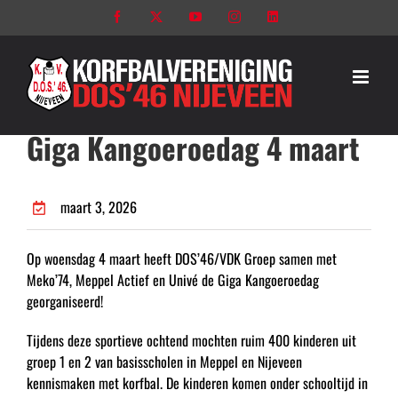
Ga
Facebook
X
YouTube
Instagram
LinkedIn
naar
inhoud
Giga Kangoeroedag 4 maart
maart 3, 2026
Op woensdag 4 maart heeft DOS’46/VDK Groep samen met
Meko’74, Meppel Actief en Univé de Giga Kangoeroedag
georganiseerd!
Tijdens deze sportieve ochtend mochten ruim 400 kinderen uit
groep 1 en 2 van basisscholen in Meppel en Nijeveen
kennismaken met korfbal. De kinderen komen onder schooltijd in