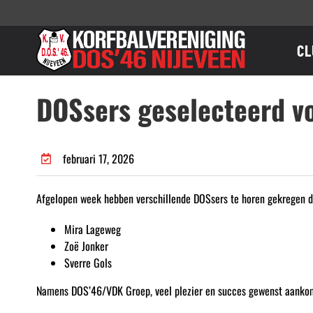
Ga
naar
inhoud
CL
DOSsers geselecteerd v
februari 17, 2026
Afgelopen week hebben verschillende DOSsers te horen gekregen dat
Mira Lageweg
Zoë Jonker
Sverre Gols
Namens DOS’46/VDK Groep, veel plezier en succes gewenst aankom