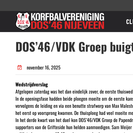
Ga
naar
inhoud
CL
DOS’46/VDK Groep buigt 
november 16, 2025
Wedstrijdverslag
Afgelopen zaterdag was het dan eindelijk zover, de eerste thuiswe
In de openingsfase hadden beide ploegen moeite om de eerste kanse
vervolgens de leiding en via een benutte strafworp van Max Malest
het eerst op voorsprong kwamen. De thuisploeg had veel moeite me
In het derde kwart van het duel kon DOS’46/VDK Groep de Papendrec
supporters van de Grifteside hun helden aanmoedigen. Sam Meijer 