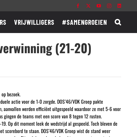
Facebook
X
YouTube
Instagram
LinkedIn
RS
VRIJWILLIGERS
#SAMENGROEIEN
verwinning (21-20)
m op bezoek.
viduele actie voor de 1-0 zorgde. DOS’46/VDK Groep pakte
m, aanvallen werden efficiënt uitgespeeld waardoor ze met 5-6 voor
us gingen de teams met een score van 8 tegen 12 rusten.
-19. Op dit moment leek de wedstrijd al gespeeld. Toch bleven de
het scorebord te staan. DOS’46/VDK Groep wist de stand weer