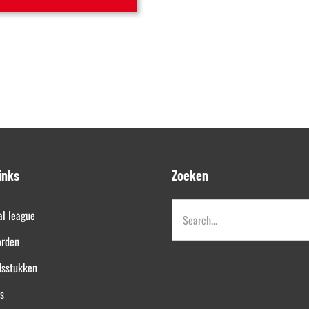
inks
Zoeken
Zoeken
al league
naar:
orden
dsstukken
s