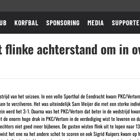
UB
KORFBAL
SPONSORING
MEDIA
SUPPORTE
flinke achterstand om in o
dstrijd van het seizoen. In een volle Sporthal de Eendracht kwam PKC/Verto
n te verzilveren. Het was uiteindelijk Sam Meijer die met een sterke indi
ein werd het 3-1. Daarna was het PKC/Vertom dat beter in de wedstrijd kwa
t de enorm hoge druk in PKC/Vertom in de verdediging wist te leveren en d
hters niet goed meer bijbenen. De gasten wisten flink uit te lopen naar 13
wist het ene na het andere schot te scoren en ook Sigrid Kuipers kwam op 