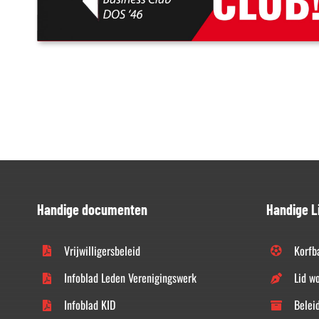
Handige documenten
Handige L
Vrijwilligersbeleid
Korfb
Infoblad Leden Verenigingswerk
Lid w
Infoblad KID
Belei