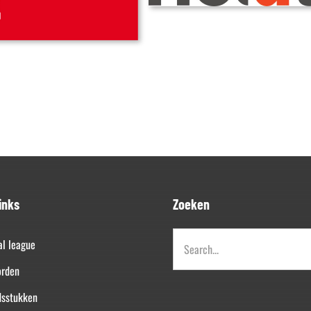
inks
Zoeken
Zoeken
al league
naar:
orden
dsstukken