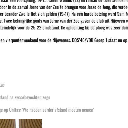
n naar een voorsprong: 14-15. Cerèn Wonink (2x) en Fardau de Boer stonden 
door in de aanval Jorne van der Zee te brengen voor Jesse de Jong, die ver
er Leander Zwolle liet zich gelden (19-17). Na een harde botsing werd Sam 
. Twee belangrijke goals van Jorne van der Zee gaven de club uit Nijeveen w
teindelijk voor de 25-22 eindstand. De opluchting bij de ploeg was zeer dui
een vierpuntenweekend voor de Nijeveners. DOS’46/VDK Groep 1 staat nu op
tas
dsland na zwaarbevochten zege
ge op Unitas: ‘We hadden eerder afstand moeten nemen’