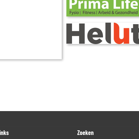
inks
Zoeken