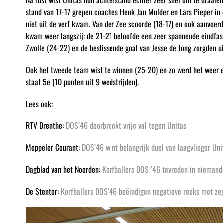
Na rust wist Unitas hun achterstand echter zeer snel om te draaie
stand van 17-17 grepen coaches Henk Jan Mulder en Lars Pieper in 
niet uit de verf kwam. Van der Zee scoorde (18-17) en ook aanvoerd
kwam weer langszij: de 21-21 beloofde een zeer spannende eindfase
Zwolle (24-22) en de beslissende goal van Jesse de Jong zorgden ui
Ook het tweede team wist te winnen (25-20) en zo werd het weer 
staat 5e (10 punten uit 9 wedstrijden).
Lees ook:
RTV Drenthe:
DOS’46 doorbreekt vrije val tegen Unitas
Meppeler Courant:
DOS’46 wint belangrijk duel van laagvlieger Uni
Dagblad van het Noorden:
Korfballers DOS ’46 tevreden in nieman
De Stentor:
Korfballers DOS’46 beëindigen negatieve reeks met ze