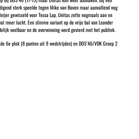
op bij DOS’46 (17-15) maar Unitas kon weer aanhaken. Bij een
dedigend sterk speelde tegen Mike van Boven maar aanvallend nog
Meijer gewisseld voor Tessa Lap. Unitas zette nogmaals aan en
at meer lucht. Een slimme variant op de vrije bal van Leander
delijk voelbaar en de overwinning werd gevierd met het publiek.
 de 6e plek (8 punten uit 9 wedstrijden) en DOS’46/VDK Groep 2