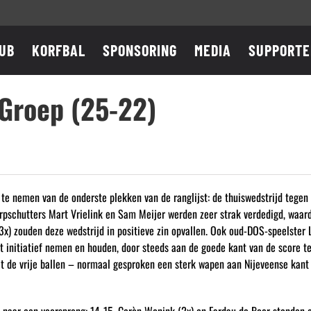
UB
KORFBAL
SPONSORING
MEDIA
SUPPORTE
Groep (25-22)
e nemen van de onderste plekken van de ranglijst: de thuiswedstrijd tegen 
erpschutters Mart Vrielink en Sam Meijer werden zeer strak verdedigd, waa
x) zouden deze wedstrijd in positieve zin opvallen. Ook oud-DOS-speelster L
et initiatief nemen en houden, door steeds aan de goede kant van de score te
t de vrije ballen – normaal gesproken een sterk wapen aan Nijeveense kant