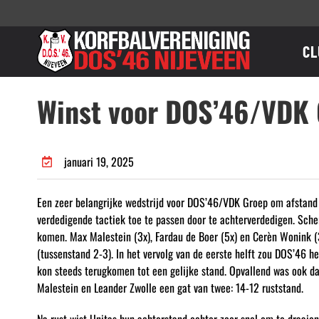
Ga
naar
inhoud
CL
Winst voor DOS’46/VDK 
januari 19, 2025
Een zeer belangrijke wedstrijd voor DOS’46/VDK Groep om afstand t
verdedigende tactiek toe te passen door te achterverdedigen. Sch
komen. Max Malestein (3x), Fardau de Boer (5x) en Cerèn Wonink (3
(tussenstand 2-3). In het vervolg van de eerste helft zou DOS’46 h
kon steeds terugkomen tot een gelijke stand. Opvallend was ook da
Malestein en Leander Zwolle een gat van twee: 14-12 ruststand.