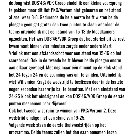
de Jong wist DOS’46/VDK Groep eindelijk een kleine voorsprong
te pakken maar dit liet PKC/Vertom niet gebeuren en het stond
al snel weer 8-8. Gedurende de hele eerste helft wisten beide
ploegen geen gat groter dan twee punten te slaan waardoor de
teams uiteindelijk met een stand van 15-13 de kleedkamers
opzochten. Het was DOS’46/VDK Groep dat het sterkst uit de rust
kwam want binnen vier minuten zorgde onder andere Mart
Vrielink met een afstandsschot voor een stand van 15-16 op het
scoreboard. Ook in de tweede helft bleven beide ploegen enorm
aan elkaar gewaagd. Met nog maar één minuut op de klok stond
het 24 tegen 24 en de spanning was om te snijden. Uiteindelijk
wist Willemien Kragt de wedstrijd te beslissen door in de laatste
negen seconden haar vrije bal te benutten. Met een eindstand van
24-25 klonk het eindsignaal en kon DOS’46/VDK Groep de eerste
punten meenemen naar Nijeveen!
Ook het tweede wist ruim te winnen van PKC/Vertom 2. Deze
wedstrijd eindige met een stand van 19-25.
Volgende week staan de eerste thuiswedstrijden op het
programma. Beide teams zullen het dan gaan opnemen tegen