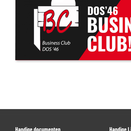
Handige documenten
Handige L