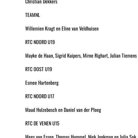
Christian Dekkers
TEAMNL
Willemien Kragt en Eline van Veldhuisen
RTC NOORD U19
Mayke de Haan, Sigrid Kuipers, Mirne Righart, Julian Tiemen
RTC OOST U19
Esmee Hartenberg
RTC NOORD U17
Maud Hulzebosch en Daniel van der Ploeg
RTC DE VENEN U15
Mees van Essen, Thomas Hummel, Niek Jonkman en Julia Sok