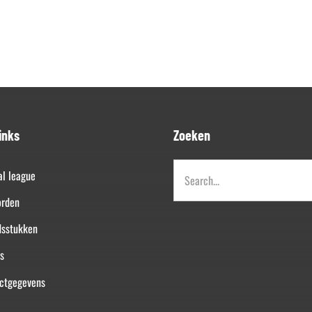
inks
Zoeken
Zoeken
al league
naar:
orden
dsstukken
s
ctgegevens