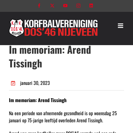
Ga
Facebook
X
YouTube
Instagram
LinkedIn
naar
inhoud
In memoriam: Arend
Tissingh
januari 30, 2023
Im memoriam: Arend Tissingh
Na een periode van afnemende gezondheid is op woensdag 25
januari op 75-jarige leeftijd overleden Arend Tissingh.