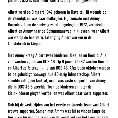
januari 2023 is overleden. Albert is 75 jaar oud geworden.
Albert werd op 8 maart 1947 geboren in Havelte. Hij woonde op
de Veendijk en was daar melkrijder. Hij trouwde met Ammy
Doornbos. Toen de snelweg werd aangelegd in 1972, verhuisden
Albert en Ammy naar de Schuurmansweg in Nijeveen, waar Albert
werkte op de boerderij. Later ging Albert werken in de
kaasfabriek in Meppel.
Met Ammy kreeg Albert twee kinderen, Jakelien en Ronald. Alle
vier werden zij lid van DOS´46. Op 9 januari 1982 werden Ronald
en Albert zelfs tegelijk lid van DOS´46. Afgelopen oktober werden
beide gehuldigd vanwege hun 40-jarig lidmaatschap. Albert
speelde zelf geen korfbal, maar was vaste supporter van Ammy,
die in DOS´46 8 speelde. Toen de kinderen en later de
kleinkinderen gingen korfballen was Albert daar vaste supporter.
Ook bij de wedstrijden van het eerste en tweede team was Albert
trouwe supporter. Samen met Ammy was hij te vinden langs de
lijn, waar hij voor aanvang van de wedstrijd van het tweede team