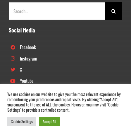
Zoeken
naar:
Social Media
Facebook
Instagram
X
Youtube
Linkedin
We use cookies on our website to give you the most relevant experience by
remembering your preferences and repeat visits. By clicking “Accept All”,
Tiktok
you consent to the use of ALL the cookies. However, you may visit "Cookie
Settings" to provide a controlled consent.
Cookie Settings
Accept All
© Copyright 2022 –
2026 |
DOS’46
| All Rights Reserved |