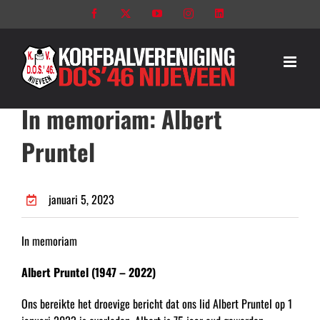
Ga
Facebook
X
YouTube
Instagram
LinkedIn
naar
inhoud
In memoriam: Albert
Pruntel
januari 5, 2023
In memoriam
Albert Pruntel (1947 – 2022)
Ons bereikte het droevige bericht dat ons lid Albert Pruntel op 1