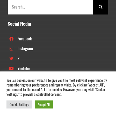
Zoeken
naar:
Social Media
Facebook
Instagram
X
Youtube
Linkedin
We use cookies on our website to give you the most relevant experience by
remembering your preferences and repeat visits. By clicking “Accept All”,
Tiktok
you consent to the use of ALL the cookies. However, you may visit "Cookie
Settings" to provide a controlled consent.
Cookie Settings
Accept All
© Copyright 2022 –
2026 |
DOS’46
| All Rights Reserved |