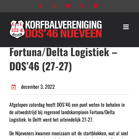
Ga
Facebook
X
YouTube
Instagram
LinkedIn
naar
inhoud
Fortuna/Delta Logistiek –
DOS’46 (27-27)
december 3, 2022
Afgelopen zaterdag heeft DOS’46 een punt weten te behalen in
de uitwedstrijd bij regerend landskampioen Fortuna/Delta
Logistiek. In Delft werd het uiteindelijk 27-27.
De Nijeveners kwamen moeizaam uit de startblokken, wat al snel