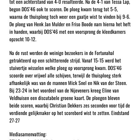
tot een achterstand van 4-0 resulteerde. Na de 4-1 van Tessa Lap,
begon DOS’46 ook te scoren. De ploeg kwam terug tot 5-5,
waarna de thuisploeg toch weer een gaatje wist te vinden bij 9-6.
De ploeg van Henk Jan Mulder en Friso Boode nam hierna het heft
in handen, waarbij DOS’46 met een voorsprong de kleedkamers
opzocht 10-12.
Na de rust werden de weinige bezoekers in de Fortunahal
getrakteerd op een schitterende strijd. Vanaf 15-15 werd het
stuivertje wisselen welke ploeg op voorsprong kwam. DOS’46
scoorde over vrijwel alle schijven, terwijl de thuisploeg sterk
afhankelijk was van de mannen Mick Snel en Nik van der Steen.
Bij 23-24 in het voordeel van de Nijeveners kreeg Eline van
Veldhuisen een discutabele groene kaart. De ploegen bleven
beide scoren, waarbij Christian Dekkers zes seconden voor tijd de
verdiende gelijkmaker op het scorebord wist te zetten. Eindstand
27-27
Mediasamenvatting: