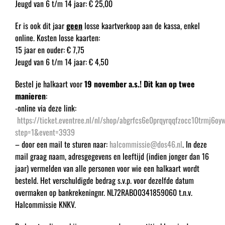
Jeugd van 6 t/m 14 jaar: € 25,00
Er is ook dit jaar
geen
losse kaartverkoop aan de kassa, enkel
online. Kosten losse kaarten:
15 jaar en ouder: € 7,75
Jeugd van 6 t/m 14 jaar: € 4,50
Bestel je halkaart voor
19
november a.s.
! Dit kan op twee
manieren
:
-online via deze link:
https://ticket.eventree.nl/nl/shop/abgrfcs6e0prqyrqqfzocc10trmj6oy
step=1&event=3939
– door een mail te sturen naar:
halcommissie@dos46.nl
. In deze
mail graag naam, adresgegevens en leeftijd (indien jonger dan 16
jaar) vermelden van alle personen voor wie een halkaart wordt
besteld. Het verschuldigde bedrag s.v.p. voor dezelfde datum
overmaken op bankrekeningnr. NL72RABO0341859060 t.n.v.
Halcommissie KNKV.