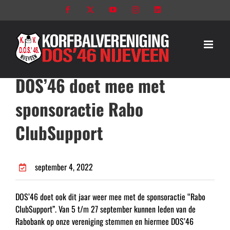
Ga
Facebook
X
YouTube
Instagram
LinkedIn
naar
inhoud
DOS’46 doet mee met
sponsoractie Rabo
ClubSupport
september 4, 2022
DOS’46 doet ook dit jaar weer mee met de sponsoractie “Rabo
ClubSupport”. Van 5 t/m 27 september kunnen leden van de
Rabobank op onze vereniging stemmen en hiermee DOS’46