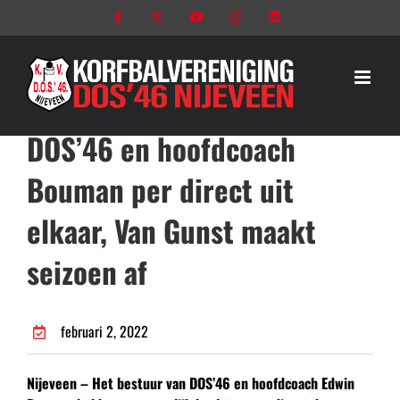
Ga
Facebook
X
YouTube
Instagram
LinkedIn
naar
inhoud
DOS’46 en hoofdcoach
Bouman per direct uit
elkaar, Van Gunst maakt
seizoen af
februari 2, 2022
Nijeveen – Het bestuur van DOS’46 en hoofdcoach Edwin