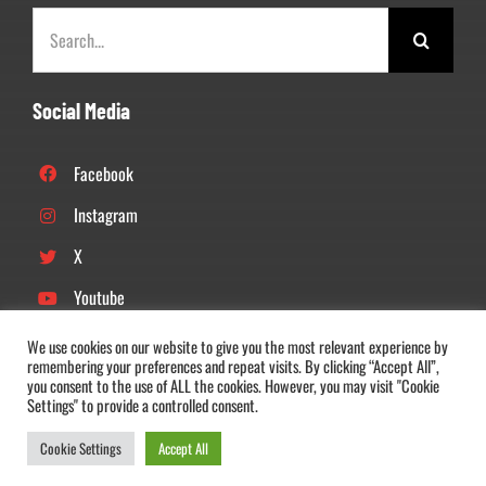
Zoeken
naar:
Social Media
Facebook
Instagram
X
Youtube
Linkedin
We use cookies on our website to give you the most relevant experience by
remembering your preferences and repeat visits. By clicking “Accept All”,
Tiktok
you consent to the use of ALL the cookies. However, you may visit "Cookie
Settings" to provide a controlled consent.
Cookie Settings
Accept All
© Copyright 2022 –
2026 |
DOS’46
| All Rights Reserved |