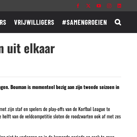
Facebook
X
YouTube
Instagram
LinkedIn
RS
VRIJWILLIGERS
#SAMENGROEIEN
 uit elkaar
ngen. Bouman is momenteel bezig aan zijn tweede seizoen in
et zijn staf en spelers de play-offs van de Korfbal League te
e helft van de veldcompetitie sloten de roodzwarten ook af met zes