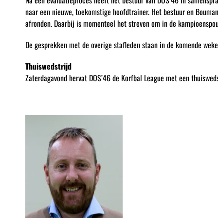
Na een evaluatieproces heeft het bestuur van DOS’46 in samenspr
naar een nieuwe, toekomstige hoofdtrainer. Het bestuur en Bouman 
afronden. Daarbij is momenteel het streven om in de kampioenspou
De gesprekken met de overige stafleden staan in de komende weken
Thuiswedstrijd
Zaterdagavond hervat DOS’46 de Korfbal League met een thuisweds