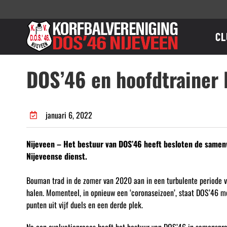
Ga
naar
inhoud
CL
DOS’46 en hoofdtrainer 
januari 6, 2022
Nijeveen – Het bestuur van DOS’46 heeft besloten de samenw
Nijeveense dienst.
Bouman trad in de zomer van 2020 aan in een turbulente periode voo
halen. Momenteel, in opnieuw een ‘coronaseizoen’, staat DOS’46 met
punten uit vijf duels en een derde plek.