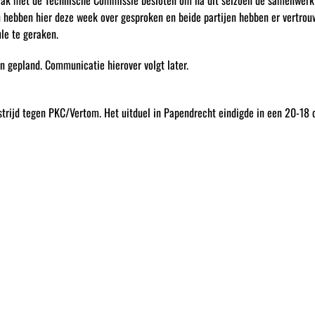
aak met de Technische Commissie besloten om na dit seizoen de samenwerki
hebben hier deze week over gesproken en beide partijen hebben er vertrouw
le te geraken.
 gepland. Communicatie hierover volgt later.
trijd tegen PKC/Vertom. Het uitduel in Papendrecht eindigde in een 20-18 