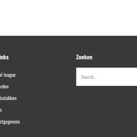
inks
Zoeken
Zoeken
al league
naar:
orden
dsstukken
s
ctgegevens