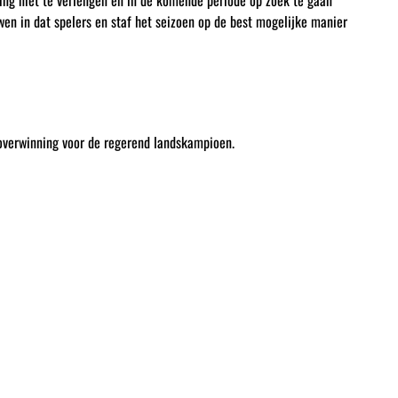
ng niet te verlengen en in de komende periode op zoek te gaan
en in dat spelers en staf het seizoen op de best mogelijke manier
overwinning voor de regerend landskampioen.