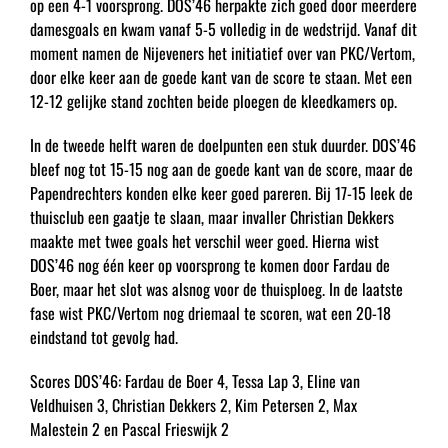
op een 4-1 voorsprong. DOS’46 herpakte zich goed door meerdere
damesgoals en kwam vanaf 5-5 volledig in de wedstrijd. Vanaf dit
moment namen de Nijeveners het initiatief over van PKC/Vertom,
door elke keer aan de goede kant van de score te staan. Met een
12-12 gelijke stand zochten beide ploegen de kleedkamers op.
In de tweede helft waren de doelpunten een stuk duurder. DOS’46
bleef nog tot 15-15 nog aan de goede kant van de score, maar de
Papendrechters konden elke keer goed pareren. Bij 17-15 leek de
thuisclub een gaatje te slaan, maar invaller Christian Dekkers
maakte met twee goals het verschil weer goed. Hierna wist
DOS’46 nog één keer op voorsprong te komen door Fardau de
Boer, maar het slot was alsnog voor de thuisploeg. In de laatste
fase wist PKC/Vertom nog driemaal te scoren, wat een 20-18
eindstand tot gevolg had.
Scores DOS’46: Fardau de Boer 4, Tessa Lap 3, Eline van
Veldhuisen 3, Christian Dekkers 2, Kim Petersen 2, Max
Malestein 2 en Pascal Frieswijk 2