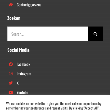
Contactgegevens
Zoeken
Zoeken
naar:
Social Media
Facebook
Instagram
X
Youtube
Linkedin
We use cookies on our website to give you the most relevant experience by
remembering your preferences and repeat visits. By clicking “Accept All”,