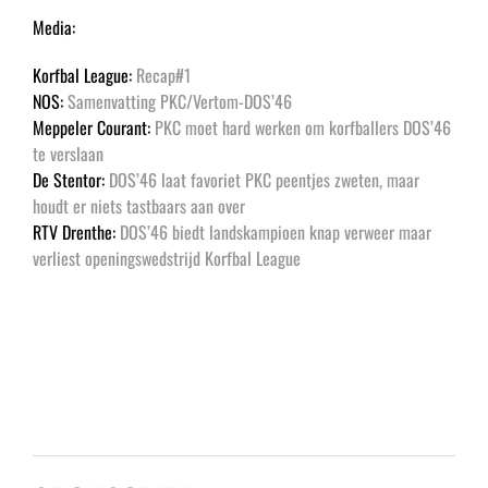
Media:
Korfbal League:
Recap#1
NOS:
Samenvatting PKC/Vertom-DOS’46
Meppeler Courant:
PKC moet hard werken om korfballers DOS’46
te verslaan
De Stentor:
DOS’46 laat favoriet PKC peentjes zweten, maar
houdt er niets tastbaars aan over
RTV Drenthe:
DOS’46 biedt landskampioen knap verweer maar
verliest openingswedstrijd Korfbal League