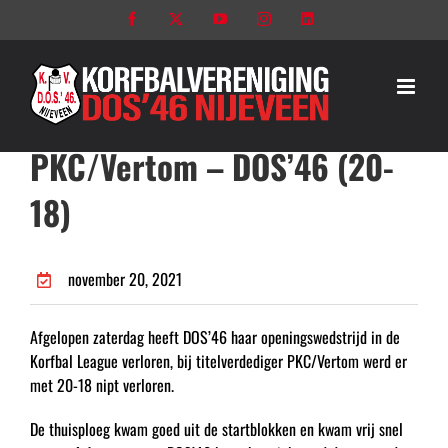
Ga
Facebook
X
YouTube
Instagram
LinkedIn
naar
inhoud
PKC/Vertom – DOS’46 (20-
18)
november 20, 2021
Afgelopen zaterdag heeft DOS’46 haar openingswedstrijd in de
Korfbal League verloren, bij titelverdediger PKC/Vertom werd er
met 20-18 nipt verloren.
De thuisploeg kwam goed uit de startblokken en kwam vrij snel