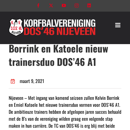
Ga
Facebook
X
YouTube
Instagram
LinkedIn
naar
inhoud
Borrink en Katoele nieuw
trainersduo DOS’46 A1
maart 9, 2021
Nijeveen – Met ingang van komend seizoen zullen Kelvin Borrink
en Emiel Katoele het nieuwe trainersduo vormen voor DOS’46 A1.
De ambitieuze trainers hebben de afgelopen jaren succes behaald
met de B’s van de vereniging wilden graag een volgende stap
maken in hun carrière. De TC van DOS’46 is erg blij met beide