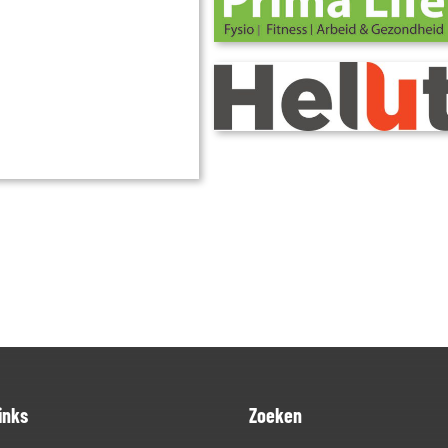
inks
Zoeken