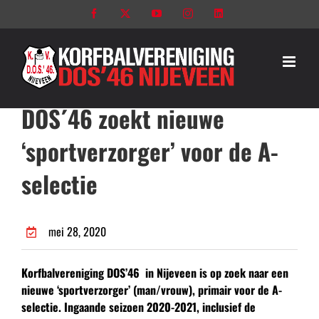
Ga
Facebook
X
YouTube
Instagram
LinkedIn
naar
inhoud
DOS´46 zoekt nieuwe
‘sportverzorger’ voor de A-
selectie
mei 28, 2020
Korfbalvereniging DOS’46 in Nijeveen is op zoek naar een
nieuwe ‘sportverzorger’ (man/vrouw), primair voor de A-
selectie. Ingaande seizoen 2020-2021, inclusief de