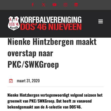
Ga
Facebook
X
YouTube
Instagram
LinkedIn
naar
inhoud
Nienke Hintzbergen maakt
overstap naar
PKC/SWKGroep
maart 31, 2020
Nienke Hintzbergen vertegenwoordigt volgend seizoen het
groenwit van PKC/SWKGroep. Dat heeft ze vanavond
bekendgemaakt aan de A-selectie van DOS’46.