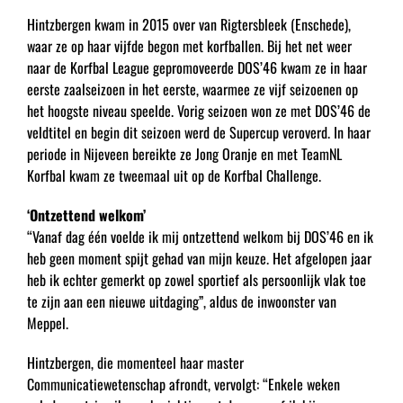
Hintzbergen kwam in 2015 over van Rigtersbleek (Enschede),
waar ze op haar vijfde begon met korfballen. Bij het net weer
naar de Korfbal League gepromoveerde DOS’46 kwam ze in haar
eerste zaalseizoen in het eerste, waarmee ze vijf seizoenen op
het hoogste niveau speelde. Vorig seizoen won ze met DOS’46 de
veldtitel en begin dit seizoen werd de Supercup veroverd. In haar
periode in Nijeveen bereikte ze Jong Oranje en met TeamNL
Korfbal kwam ze tweemaal uit op de Korfbal Challenge.
‘Ontzettend welkom’
“Vanaf dag één voelde ik mij ontzettend welkom bij DOS’46 en ik
heb geen moment spijt gehad van mijn keuze. Het afgelopen jaar
heb ik echter gemerkt op zowel sportief als persoonlijk vlak toe
te zijn aan een nieuwe uitdaging”, aldus de inwoonster van
Meppel.
Hintzbergen, die momenteel haar master
Communicatiewetenschap afrondt, vervolgt: “Enkele weken