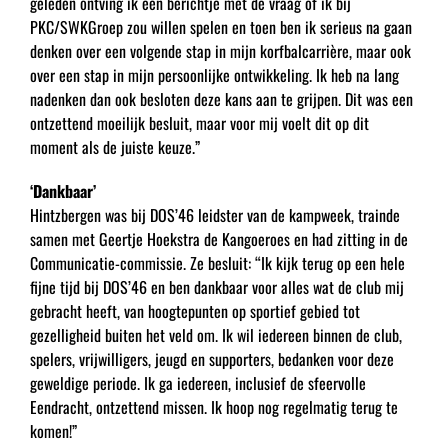
geleden ontving ik een berichtje met de vraag of ik bij
PKC/SWKGroep zou willen spelen en toen ben ik serieus na gaan
denken over een volgende stap in mijn korfbalcarrière, maar ook
over een stap in mijn persoonlijke ontwikkeling. Ik heb na lang
nadenken dan ook besloten deze kans aan te grijpen. Dit was een
ontzettend moeilijk besluit, maar voor mij voelt dit op dit
moment als de juiste keuze.”
‘Dankbaar’
Hintzbergen was bij DOS’46 leidster van de kampweek, trainde
samen met Geertje Hoekstra de Kangoeroes en had zitting in de
Communicatie-commissie. Ze besluit: “Ik kijk terug op een hele
fijne tijd bij DOS’46 en ben dankbaar voor alles wat de club mij
gebracht heeft, van hoogtepunten op sportief gebied tot
gezelligheid buiten het veld om. Ik wil iedereen binnen de club,
spelers, vrijwilligers, jeugd en supporters, bedanken voor deze
geweldige periode. Ik ga iedereen, inclusief de sfeervolle
Eendracht, ontzettend missen. Ik hoop nog regelmatig terug te
komen!”