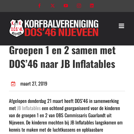
Ga
Facebook
X
YouTube
Instagram
LinkedIn
naar
inhoud
Groepen 1 en 2 samen met
DOS’46 naar JB Inflatables
maart 27, 2019
Afgelopen donderdag 21 maart heeft DOS’46 in samenwerking
met
JB Inflatables
een ochtend georganiseerd voor de kinderen
van de groepen 1 en 2 van OBS Commissaris Gaarlandt uit
Nijeveen. De kinderen mochten bij JB Inflatables langskomen om
kennis te maken met de luchtkussens en opblaasbare