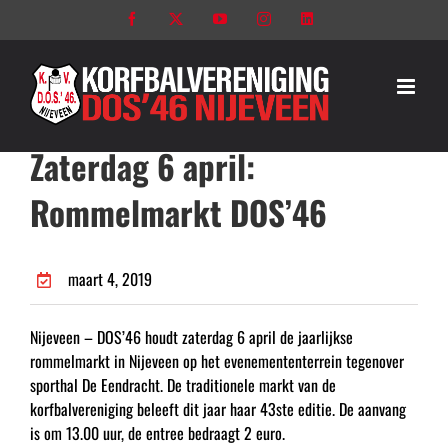
Ga
Facebook
X
YouTube
Instagram
LinkedIn
naar
inhoud
Zaterdag 6 april:
Rommelmarkt DOS’46
maart 4, 2019
Nijeveen – DOS’46 houdt zaterdag 6 april de jaarlijkse
rommelmarkt in Nijeveen op het evenemententerrein tegenover
sporthal De Eendracht. De traditionele markt van de
korfbalvereniging beleeft dit jaar haar 43ste editie. De aanvang
is om 13.00 uur, de entree bedraagt 2 euro.