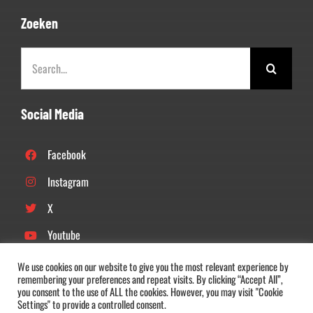
Zoeken
Zoeken
naar:
Social Media
Facebook
Instagram
X
Youtube
Linkedin
We use cookies on our website to give you the most relevant experience by
remembering your preferences and repeat visits. By clicking “Accept All”,
Tiktok
you consent to the use of ALL the cookies. However, you may visit "Cookie
Settings" to provide a controlled consent.