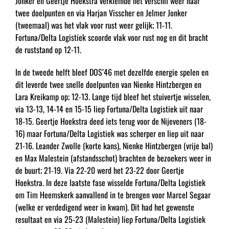
Jonker en Geertje Hoekstra verkleinde het verschil weer naar
twee doelpunten en via Harjan Visscher en Jelmer Jonker
(tweemaal) was het vlak voor rust weer gelijk; 11-11.
Fortuna/Delta Logistiek scoorde vlak voor rust nog en dit bracht
de ruststand op 12-11.
In de tweede helft bleef DOS’46 met dezelfde energie spelen en
dit leverde twee snelle doelpunten van Nienke Hintzbergen en
Lara Kreikamp op; 12-13. Lange tijd bleef het stuivertje wisselen,
via 13-13, 14-14 en 15-15 liep Fortuna/Delta Logistiek uit naar
18-15. Geertje Hoekstra deed iets terug voor de Nijeveners (18-
16) maar Fortuna/Delta Logistiek was scherper en liep uit naar
21-16. Leander Zwolle (korte kans), Nienke Hintzbergen (vrije bal)
en Max Malestein (afstandsschot) brachten de bezoekers weer in
de buurt; 21-19. Via 22-20 werd het 23-22 door Geertje
Hoekstra. In deze laatste fase wisselde Fortuna/Delta Logistiek
om Tim Heemskerk aanvallend in te brengen voor Marcel Segaar
(welke er verdedigend weer in kwam). Dit had het gewenste
resultaat en via 25-23 (Malestein) liep Fortuna/Delta Logistiek