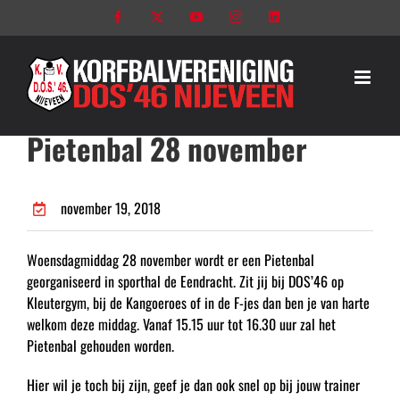
Ga
Facebook
X
YouTube
Instagram
LinkedIn
naar
inhoud
Pietenbal 28 november
november 19, 2018
Woensdagmiddag 28 november wordt er een Pietenbal
georganiseerd in sporthal de Eendracht. Zit jij bij DOS’46 op
Kleutergym, bij de Kangoeroes of in de F-jes dan ben je van harte
welkom deze middag. Vanaf 15.15 uur tot 16.30 uur zal het
Pietenbal gehouden worden.
Hier wil je toch bij zijn, geef je dan ook snel op bij jouw trainer