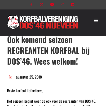
Ga
Facebook
X
YouTube
Instagram
LinkedIn
naar
inhoud
Ook komend seizoen
RECREANTEN KORFBAL bij
DOS’46. Wees welkom!
augustus 25, 2018
Beste korfbal liefhebbers,
Het seizoen begint weer, zo ook voor de recreanten van DOS’46.