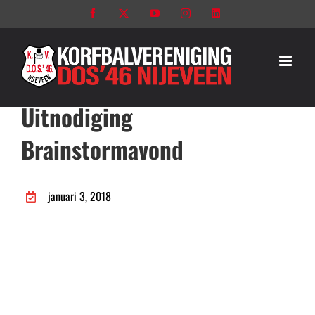
Ga
Facebook
X
YouTube
Instagram
LinkedIn
naar
inhoud
Uitnodiging
Brainstormavond
januari 3, 2018