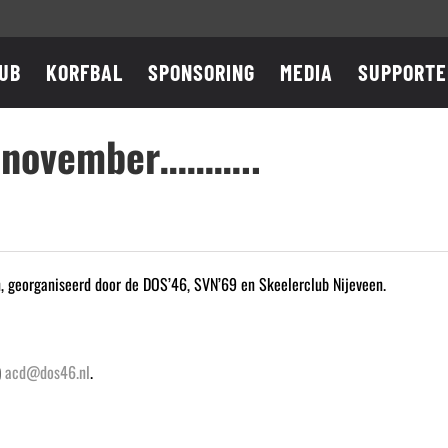
UB
KORFBAL
SPONSORING
MEDIA
SUPPORTE
3 november………..
 georganiseerd door de DOS’46, SVN’69 en Skeelerclub Nijeveen.
)
acd@dos46.nl
.