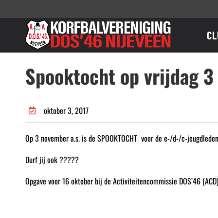
Ga
naar
inhoud
CL
Spooktocht op vrijdag 
oktober 3, 2017
Op 3 november a.s. is de SPOOKTOCHT voor de e-/d-/c-jeugdleden,
Durf jij ook ?????
Opgave voor 16 oktober bij de Activiteitencommissie DOS’46 (ACD