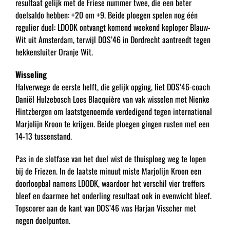
resultaat gelijk met de Friese nummer twee, die een beter
doelsaldo hebben: +20 om +9. Beide ploegen spelen nog één
regulier duel: LDODK ontvangt komend weekend koploper Blauw-
Wit uit Amsterdam, terwijl DOS’46 in Dordrecht aantreedt tegen
hekkensluiter Oranje Wit.
Wisseling
Halverwege de eerste helft, die gelijk opging, liet DOS’46-coach
Daniël Hulzebosch Loes Blacquière van vak wisselen met Nienke
Hintzbergen om laatstgenoemde verdedigend tegen international
Marjolijn Kroon te krijgen. Beide ploegen gingen rusten met een
14-13 tussenstand.
Pas in de slotfase van het duel wist de thuisploeg weg te lopen
bij de Friezen. In de laatste minuut miste Marjolijn Kroon een
doorloopbal namens LDODK, waardoor het verschil vier treffers
bleef en daarmee het onderling resultaat ook in evenwicht bleef.
Topscorer aan de kant van DOS’46 was Harjan Visscher met
negen doelpunten.