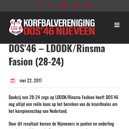
Ga
Facebook
X
YouTube
Instagram
LinkedIn
naar
inhoud
DOS'46 – LDODK/Rinsma
Fasion (28-24)
mei 22, 2017
Dankzij een 28-24 zege op LDODK/Rinsma Fashion heeft DOS’46
nog altijd een reële kans op het bereiken van de kruisfinales om
het kampioenschap van Nederland.
Door dit resultaat komen de Nijeveners in punten en onderling