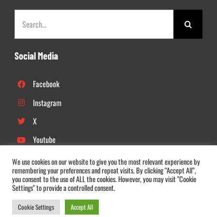
Zoeken
naar:
Social Media
Facebook
Instagram
X
Youtube
Linkedin
We use cookies on our website to give you the most relevant experience by
remembering your preferences and repeat visits. By clicking “Accept All”,
Tiktok
you consent to the use of ALL the cookies. However, you may visit "Cookie
Settings" to provide a controlled consent.
Cookie Settings
Accept All
© Copyright 2022 –
2026 |
DOS’46
| All Rights Reserved |