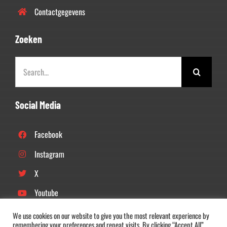
Contactgegevens
Zoeken
Zoeken
naar:
Social Media
Facebook
Instagram
X
Youtube
Linkedin
We use cookies on our website to give you the most relevant experience by
remembering your preferences and repeat visits. By clicking “Accept All”,