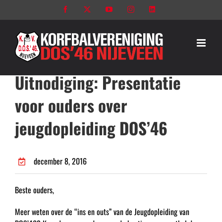
Ga
Facebook
X
YouTube
Instagram
LinkedIn
naar
inhoud
Uitnodiging: Presentatie
voor ouders over
jeugdopleiding DOS’46
december 8, 2016
Beste ouders,
Meer weten over de “ins en outs” van de Jeugdopleiding van