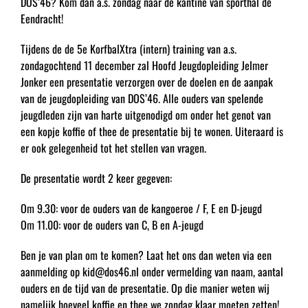
DOS’46? Kom dan a.s. zondag naar de kantine van sporthal de
Eendracht!
Tijdens de de 5e KorfbalXtra (intern) training van a.s.
zondagochtend 11 december zal Hoofd Jeugdopleiding Jelmer
Jonker een presentatie verzorgen over de doelen en de aanpak
van de jeugdopleiding van DOS’46. Alle ouders van spelende
jeugdleden zijn van harte uitgenodigd om onder het genot van
een kopje koffie of thee de presentatie bij te wonen. Uiteraard is
er ook gelegenheid tot het stellen van vragen.
De presentatie wordt 2 keer gegeven:
Om 9.30: voor de ouders van de kangoeroe / F, E en D-jeugd
Om 11.00: voor de ouders van C, B en A-jeugd
Ben je van plan om te komen? Laat het ons dan weten via een
aanmelding op kid@dos46.nl onder vermelding van naam, aantal
ouders en de tijd van de presentatie. Op die manier weten wij
namelijk hoeveel koffie en thee we zondag klaar moeten zetten!