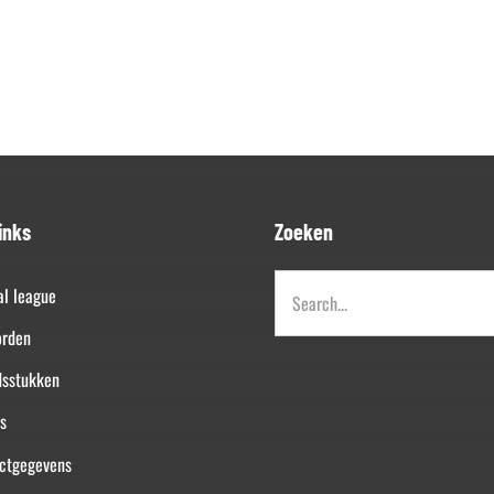
inks
Zoeken
Zoeken
al league
naar:
orden
dsstukken
s
ctgegevens