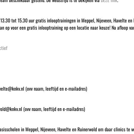
ream beschikbaar gesteld. De wedstrijd is te bekijken via
DEZE link
.
30 tot 15.30 uur gratis inlooptrainingen in Meppel, Nijeveen, Havelte en Rui
an op voor een gratis inlooptraining op een locatie naar keuze! Na afloop va
tief
velte@knkv.nl (ovv naam, leeftijd en e-mailadres)
old@knkv.nl (ovv naam, leeftijd en e-mailadres)
isscholen in Meppel, Nijeveen, Havelte en Ruinerwold om daar clinics te ve