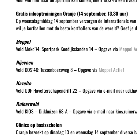
Voor wie niet naar de sporthal kan komen, heeft DOS’46 een livest
Gratis inlooptrainingen Oranje (14 september, 13.30 uur)
Op woensdagmiddag 14 september verzorgen de internationals van 13.
wil je korfballen met de beste korfballers van de wereld? Geef je d
Meppel
Veld Meko’74: Sportpark Koedijkslanden 14 – Opgave via
Meppel Ac
Nijeveen
Veld DOS’46: Tussenboersweg 8 – Opgave via
Meppel Actief
Havelte
Veld UDI: Havelterschapendrift 22 – Opgave via e-mail naar udi.ha
Ruinerwold
Veld KIOS – Dijkhuizen 68-A – Opgave via e-mail naar kios.ruinerw
Clinics op basisscholen
Oranje bezoekt op dinsdag 13 en woensdag 14 september diverse bas