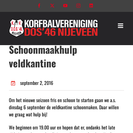
Ga
Facebook
X
YouTube
Instagram
LinkedIn
naar
inhoud
Schoonmaakhulp
veldkantine
september 2, 2016
Om het nieuwe seizoen fris en schoon te starten gaan we a.s.
dinsdag 6 september de veldkantine schoonmaken. Daar willen
we graag wat hulp bij!
We beginnen om 19.00 uur en hopen dat er, ondanks het late