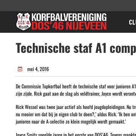
Ga
naar
inhoud
CL
Technische staf A1 comp
mei 4, 2016
De Commissie Topkorfbal heeft de technische staf voor junioren A1
zijn zijde. Rick gaat aan de slag als veldtrainer, Joyce wordt veran
Rick Wessel was twee jaar actief als hoofd jeugdopleidingen. Nu tr
nu mooier om dat bij je eigen club te doen?,’ aldus Rick. ‘Ik ben o
junioren naar de A-selectie zo klein mogelijk wordt gemaakt.’
Joyce Smits speelde jaren in het eerste van DOS’46. Tevens maakte zi