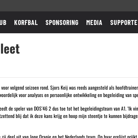
UB
KORFBAL
SPONSORING
MEDIA
SUPPORTE
leet
 voor volgend seizoen rond. Sjors Keij was reeds aangesteld als hoofdtraine
twoordelijk voor analyses en persoonlijke ontwikkeling en begeleiding van spe
eedt de speler van DOS’46 2 dus toe tot het begeleidingsteam van A1. ‘Ik vin
ntzettend blij dat ik deze kans krijg en hoop mijn steentje te kunnen bijdra
j deel uit van Jong Oranje en het Nederlands team. Op haar erelijst prijkt e