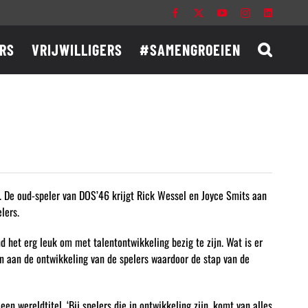
Facebook
X
YouTube
Instagram
LinkedIn
RS
VRIJWILLIGERS
#SAMENGROEIEN
r. De oud-speler van DOS’46 krijgt Rick Wessel en Joyce Smits aan
lers.
d het erg leuk om met talentontwikkeling bezig te zijn. Wat is er
gen aan de ontwikkeling van de spelers waardoor de stap van de
en wereldtitel. ‘Bij spelers die in ontwikkeling zijn, komt van alles