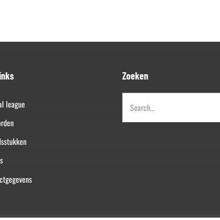
inks
Zoeken
Zoeken
al league
naar:
orden
dsstukken
s
ctgegevens