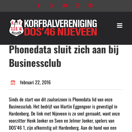
Ga
Facebook
X
YouTube
Instagram
LinkedIn
naar
inhoud
Phonedata sluit zich aan bij
Businessclub
februari 22, 2016
Sinds de start van dit zaalseizoen is Phonedata lid van onze
Businessclub. Het bedrijf van Martin Eggengoor is gevestigd in
Hardenberg. De link met Nijeveen is zo snel gemaakt, want onze
voorzitter Henk Jonker en Sven en Jelmer Jonker, spelers van
DOS’46 1, zijn afkomstig uit Hardenberg. Aan de hand van een