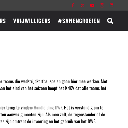
Facebook
X
YouTube
Instagram
LinkedIn
RS
VRIJWILLIGERS
#SAMENGROEIEN
lle teams die wedstrijdkorfbal spelen gaan hier mee werken. Met
 Aan het eind van het seizoen hoopt het KNKV dat alle teams het
ier terug te vinden:
Handleiding DWF
. Het is verstandig om te
rten aanwezig moeten zijn. Als men zelf, de tegenstander of de
s zijn omtrent de invoering en het gebruik van het DWF.